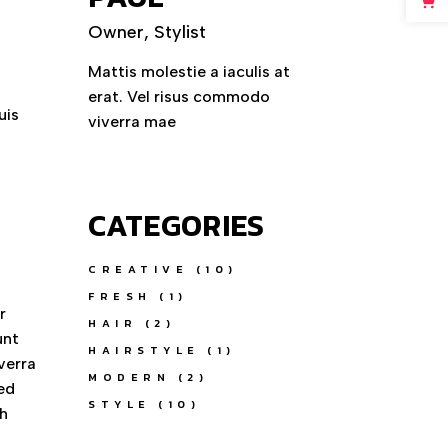
Owner, Stylist
Mattis molestie a iaculis at
erat. Vel risus commodo
uis
viverra mae
CATEGORIES
CREATIVE
(10)
FRESH
(1)
r
HAIR
(2)
unt
HAIRSTYLE
(1)
verra
MODERN
(2)
ed
STYLE
(10)
bh