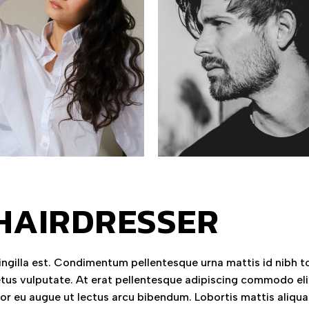
HAIRDRESSER
ringilla est. Condimentum pellentesque urna mattis id nibh to
etus vulputate. At erat pellentesque adipiscing commodo eli
tor eu augue ut lectus arcu bibendum. Lobortis mattis aliqu