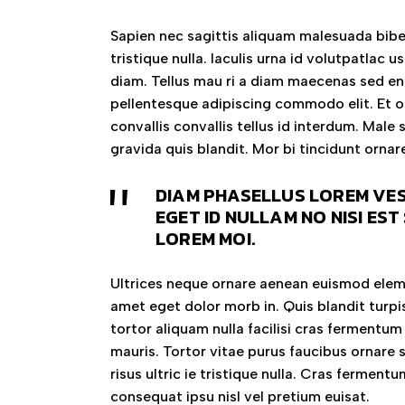
Sapien nec sagittis aliquam malesuada bibe
tristique nulla. Iaculis urna id volutpatlac 
diam. Tellus mau ri a diam maecenas sed eni
pellentesque adipiscing commodo elit. Et 
convallis convallis tellus id interdum. Mal
gravida quis blandit. Mor bi tincidunt orna
DIAM PHASELLUS LOREM VES
EGET ID NULLAM NO NISI EST
LOREM MOI.
Ultrices neque ornare aenean euismod elemen
amet eget dolor morb in. Quis blandit turpi
tortor aliquam nulla facilisi cras fermentu
mauris. Tortor vitae purus faucibus ornare
risus ultric ie tristique nulla. Cras fermen
consequat ipsu nisl vel pretium euisat.