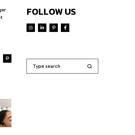
FOLLOW US
ger
et