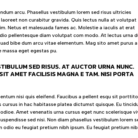
ndum arcu. Phasellus vestibulum lorem sed risus ultricies
us laoreet non curabitur gravida. Quis lectus nulla at volutpat
m. Netus et malesuada fames ac. Molestie a iaculis at erat
odio pellentesque diam volutpat com modo. At lectus urna d
e suad bibe dum arcu vitae elementum. Mag sito amet purus a
re massa eget egestas pu.
TIBULUM SED RISUS. AT AUCTOR URNA NUNC.
 SIT AMET FACILISIS MAGNA E TAM. NISI PORTA
tum nisi quis eleifend. Faucibus a pellent esqu sit porttito
s cursus in hac habitasse platea dictumst quisque. Eu tincid
m odioe. Amet venenatis urna cursus eget nunc scelerisque vi
 suspendisse sed nisi. Non diam phasellus vestibulum lorem s
tum odio eu feugiat pretium nibh ipsum. Eu feugiat pretium ni